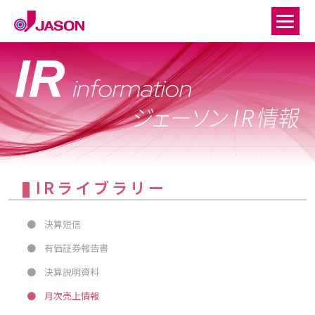
IRライブラリー
●
決算短信
●
有価証券報告書
●
決算説明資料
●
月次売上情報