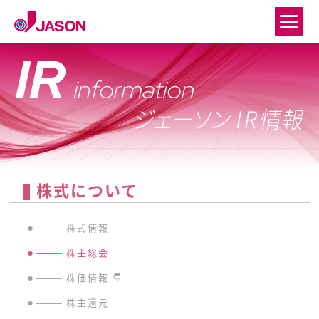
株式について
●
――――
株式情報
●
――――
株主総会
●
――――
株価情報
●
――――
株主還元