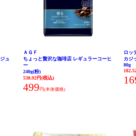
ＡＧＦ
ロッ
ジュ
ちょっと贅沢な珈琲店 レギュラーコーヒ
カジ
80g
ー
182.
240g(粉)
16
538.92円(税込)
499