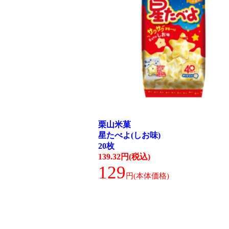
栗山米菓
星たべよ(しお味)
20枚
139.32円(税込)
129