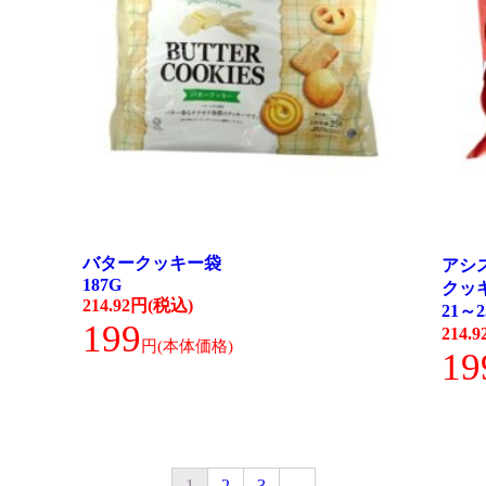
バタークッキー袋
アシ
187G
クッ
214.92円(税込)
21～
199
214.
19
1
2
3
→