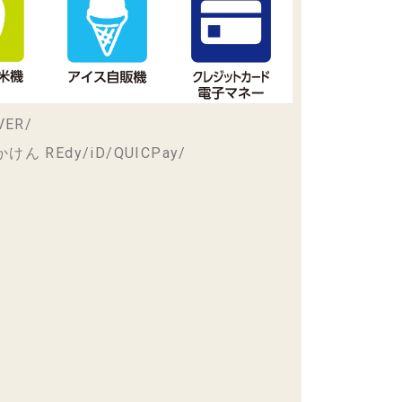
VER/
けん REdy/iD/QUICPay/