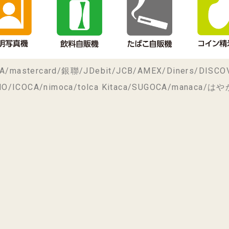
rcard/銀聯/JDebit/JCB/AMEX/Diners/DISCO
CA/nimoca/tolca Kitaca/SUGOCA/manaca/はやか