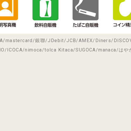
rcard/銀聯/JDebit/JCB/AMEX/Diners/DISCO
CA/nimoca/tolca Kitaca/SUGOCA/manaca/はやか