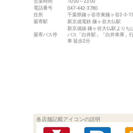
営業時間
10:00～23:00
電話番号
047-442-3780
住所
千葉県鎌ヶ谷市東鎌ヶ谷2-3-1
最寄駅
新京成電鉄 鎌ヶ谷大仏駅
新京成線 鎌ヶ谷大仏駅よりち
最寄バス停
バス「白井駅」「白井車庫」
車 徒歩2分
各店舗記載アイコンの説明