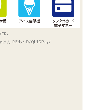
VER/
けん REdy/iD/QUICPay/