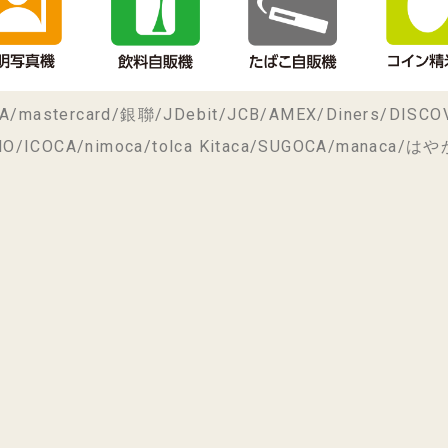
rcard/銀聯/JDebit/JCB/AMEX/Diners/DISCO
CA/nimoca/tolca Kitaca/SUGOCA/manaca/はやか