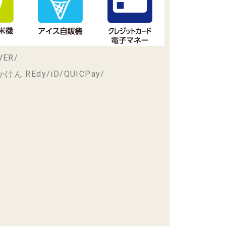
VER/
けん REdy/iD/QUICPay/